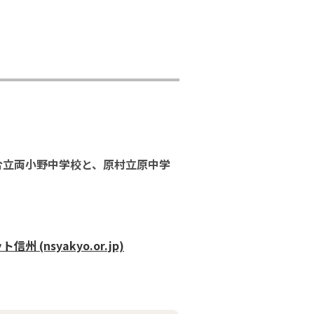
組合立両小野中学校と、原村立原中学
nsyakyo.or.jp)